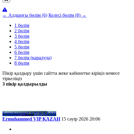
← Алдыңғы бөлім (6)
Келесі бөлім (8) →
1 бөлім
2 бөлім
3 бөлім
4 бөлім
5 бөлім
6 бөлім
7 бөлім (қаралуда)
8 бөлім
Пікір қалдыру үшін сайтта жеке кабинетке кіріңіз немесе
тіркеліңіз
3 пікір қалдырылды
Жаңа
Танымал
Ermuhammed VIP KAZAH
Ermuhammed VIP KAZAH
15 сәуір 2026 20:06