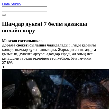
Orda Studio
Шамдар дүкені 7 бөлім қазақша
онлайн көру
Магазин светильников
Дорама сюжеті былайша баяндалады:
Түнде қараңғы
көшеде шамдар дүкені ашылады. Жарқыраған шамдарға
қызығып, дүкенге әртүрлі адамдар кіреді, ал оның иесі
келушілер туралы өздерінен гөрі көбірек білуі мүмкін.
27 893
3