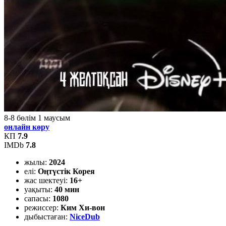
8-8
бөлім
1
маусым
онлайн көру
КП
7.9
IMDb
7.8
жылы:
2024
елі:
Оңтүстік Корея
жас шектеуі:
16+
уақыты:
40 мин
сапасы:
1080
режиссер:
Ким Хи-вон
дыбыстаған:
NiceDub