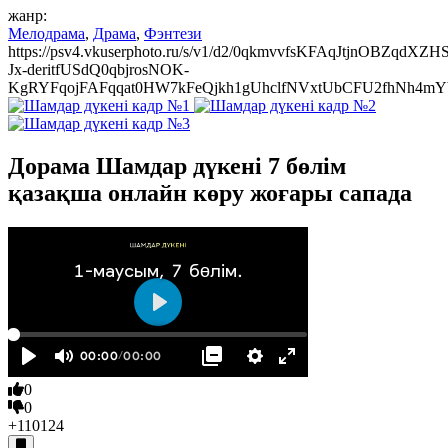
жанр:
Мелодрама
,
Драма
,
Фэнтези
https://psv4.vkuserphoto.ru/s/v1/d2/0qkmvvfsKFAqJtjnOBZqdX
Jx-deritfUSdQ0qbjrosNOK-
KgRYFqojFAFqqat0HW7kFeQjkh1gUhclfNVxtUbCFU2fhNh4mYb
Дорама Шамдар дүкені 7 бөлім
қазақша онлайн көру жоғары сапада
0
0
+110
124