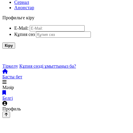
Сериал
Анонстар
Профильге кіру
E-Mail:
Құпия сөз
Кіру
Тіркелу
Құпия сөзді ұмыттыңыз ба?
Басты бет
Мәзір
Белгі
Профиль