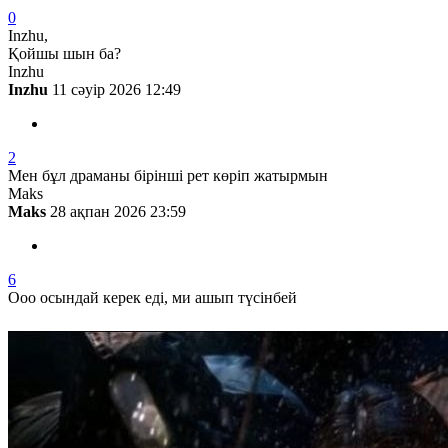
0
Inzhu,
Қойшы шын ба?
Inzhu
Inzhu
11 сәуір 2026 12:49
2
Мен бұл драманы бірінші рет көріп жатырмын
Maks
Maks
28 ақпан 2026 23:59
6
Ооо осындай керек еді, ми ашып түсінбей