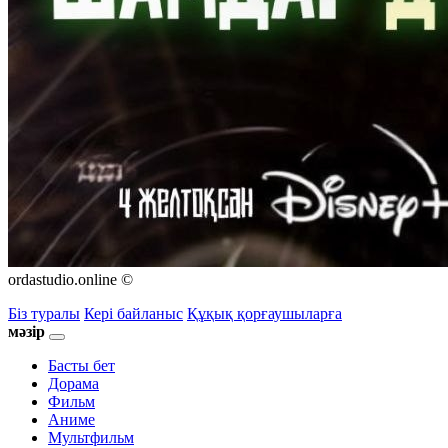
ordastudio.online ©
Біз туралы
Кері байланыс
Құқық қорғаушыларға
мәзір
Басты бет
Дорама
Фильм
Аниме
Мультфильм