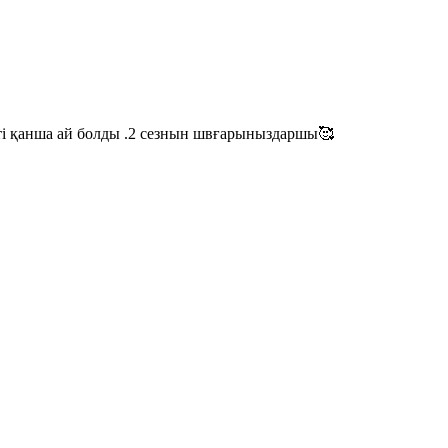
етті қанша ай болды .2 сезнын швғарыныздаршы🥰