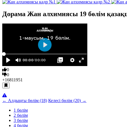
Дорама Жан алхимиясы 19 бөлім қазақ
0
0
+1681
1951
← Алдыңғы бөлім (18)
Келесі бөлім (20) →
1 бөлім
2 бөлім
3 бөлім
4 бөлім