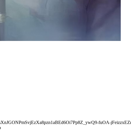
CO4esXnJGONPmSvjEzXa8pzn1aBEd6Oi7Pp8Z_ywQ9-fuOA-jFeizzxE
p