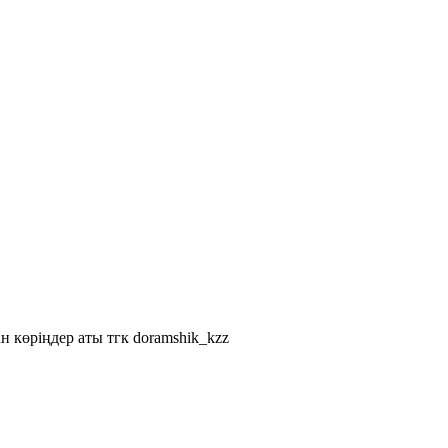
н көріңдер аты тгк doramshik_kzz