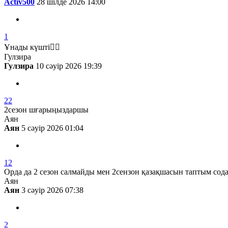
Activ500
28 шілде 2026 14:00
1
Ұнады күшті👍🏻
Гулзира
Гулзира
10 сәуір 2026 19:39
22
2сезон шғарыңыздаршы
Аян
Аян
5 сәуір 2026 01:04
12
Орда да 2 сезон салмайды мен 2сензон қазақшасын таптым сода
Аян
Аян
3 сәуір 2026 07:38
2