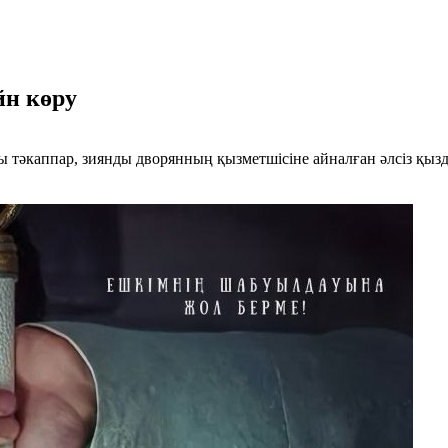
йн көру
 тәкаппар, зиянды дворянның қызметшісіне айналған әлсіз қызд