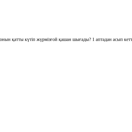
сезонын қатты күтіп жүрмізғой қашан шығады? 1 аптадан асып к