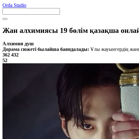
Orda Studio
Жан алхимиясы 19 бөлім қазақша онла
Алхимия душ
Дорама сюжеті былайша баяндалады:
Ұлы жауынгердің жаны
362 432
52