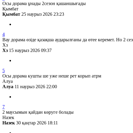
Осы дорама ұнады 2сезон қашаншығады
Қымбат
Қымбат
25 наурыз 2026 23:23
4
Вау дорама өзіде қазақша аударылғаны да өтее керемет. Но 2 
Хз
Хз
15 наурыз 2026 09:37
5
Осы дорама кушты ше уже неше рет корып атрм
Алуа
Алуа
11 наурыз 2026 22:00
7
2 маусымын қайдан көруге болады
Назек
Назек
30 қаңтар 2026 18:11