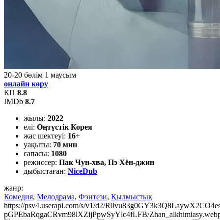
20-20
бөлім
1
маусым
онлайн көру
КП
8.8
IMDb
8.7
жылы:
2022
елі:
Оңтүстік Корея
жас шектеуі:
16+
уақыты:
70 мин
сапасы:
1080
режиссер:
Пак Чун-хва, Пэ Хён-джин
дыбыстаған:
NiceDub
жанр:
Комедия
,
Мелодрама
,
Фэнтези
,
Қылмыстық
https://psv4.userapi.com/s/v1/d2/R0vu83g0GY3k3Q8LaywX2
pGPEbaRqgaCRvm98lXZijPpwSyYlc4fLFB/Zhan_alkhimiasy.web