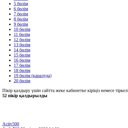
5 бөлім
6 бөлім
7 бөлім
8 бөлім
9 бөлім
10 бөлім
11 бөлім
12 бөлім
13 бөлім
14 бөлім
15 бөлім
16 бөлім
17 бөлім
18 бөлім
19 бөлім (қаралуда)
20 бөлім
Пікір қалдыру үшін сайтта жеке кабинетке кіріңіз немесе тіркел
52 пікір қалдырылды
Жаңа
Танымал
Activ500