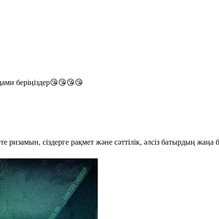
дами беріңіздер😘😘😘😘
е ризамын, сіздерге рақмет және сәттілік, әлсіз батырдың жаңа 