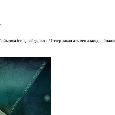
у
сі бойынша істі қарайды және Чаттер лақап атымен алаяққа айнала