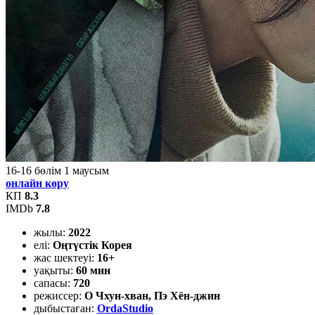
16-16
бөлім
1
маусым
онлайн көру
КП
8.3
IMDb
7.8
жылы:
2022
елі:
Оңтүстік Корея
жас шектеуі:
16+
уақыты:
60 мин
сапасы:
720
режиссер:
О Чхун-хван, Пэ Хён-джин
дыбыстаған:
OrdaStudio