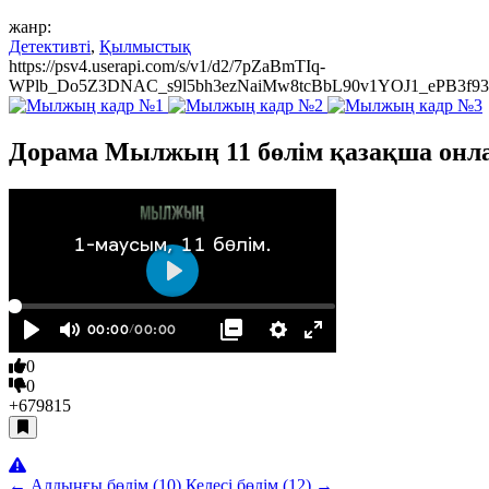
жанр:
Детективті
,
Қылмыстық
https://psv4.userapi.com/s/v1/d2/7pZaBmTIq-
WPlb_Do5Z3DNAC_s9l5bh3ezNaiMw8tcBbL90v1YOJ1_ePB3f9
Дорама Мылжың 11 бөлім қазақша онла
0
0
+679
815
← Алдыңғы бөлім (10)
Келесі бөлім (12) →