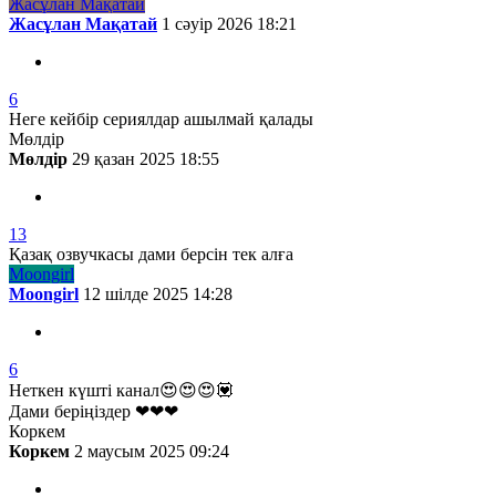
Жасұлан Мақатай
Жасұлан Мақатай
1 сәуір 2026 18:21
6
Неге кейбір сериялдар ашылмай қалады
Мөлдір
Мөлдір
29 қазан 2025 18:55
13
Қазақ озвучкасы дами берсін тек алға
Moongirl
Moongirl
12 шілде 2025 14:28
6
Неткен күшті канал😍😍😍💟
Дами беріңіздер ❤❤❤
Коркем
Коркем
2 маусым 2025 09:24