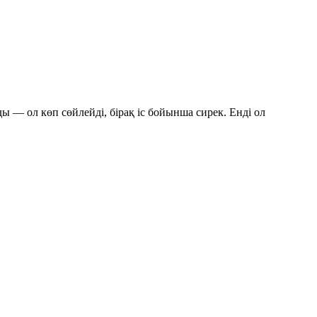
ды — ол көп сөйлейді, бірақ іс бойынша сирек. Енді ол