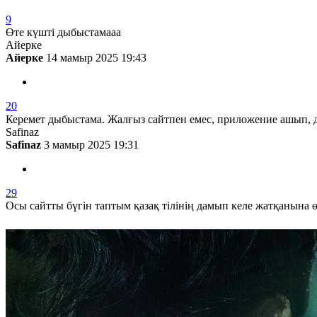
9
Өте күшті дыбыстамааа
Айерке
Айерке
14 мамыр 2025 19:43
20
Керемет дыбыстама. Жалғыз сайтпен емес, приложение ашып, 
Safinaz
Safinaz
3 мамыр 2025 19:31
29
Осы сайтты бүгін таптым қазақ тілінің дамып келе жатқанына өт