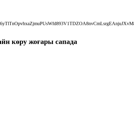
36yTlTnOpvhxaZjmuPUsWfd893V1TDZOA8nvCmLsrgEAnjuJXvM8
йн көру жоғары сапада