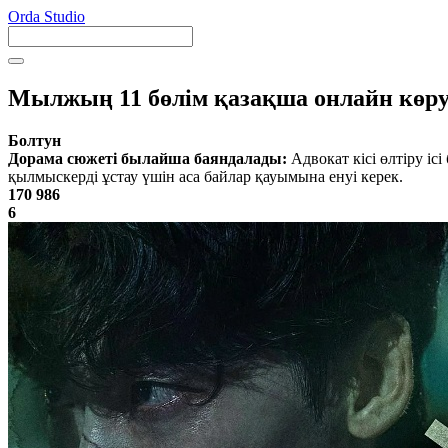
Orda Studio
Мылжың 11 бөлім қазақша онлайн көр
Болтун
Дорама сюжеті былайша баяндалады:
Адвокат кісі өлтіру і
қылмыскерді ұстау үшін аса байлар қауымына енуі керек.
170 986
6