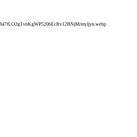
47fLO2gTvnKgWP520bEcRv12BNjM/myljyn.webp