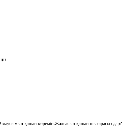
іңіз
2 маусымын қашан көремін.Жалғасын қашан шығарасыз дар?