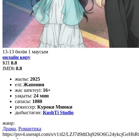
13-13
бөлім
1
маусым
онлайн көру
КП
8.8
IMDb
8.8
жылы:
2025
елі:
Жапония
жас шектеуі:
16+
уақыты:
24 мин
сапасы:
1080
режиссер:
Куроки Миюки
дыбыстаған:
KushTi Studio
жанр:
Драма
,
Романтика
https://psv4.userapi.com/s/v1/d2/LZJ7d9dtl3q926O6G24