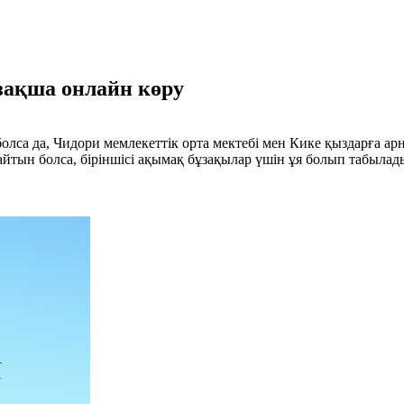
азақша онлайн көру
болса да, Чидори мемлекеттік орта мектебі мен Кике қыздарға ар
айтын болса, біріншісі ақымақ бұзақылар үшін ұя болып табылад