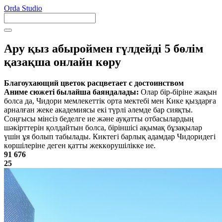
Orda Studio
Ару қыз абыроймен гүлдейді 5 бөлім
қазақша онлайн көру
Благоухающий цветок расцветает с достоинством
Аниме сюжеті былайша баяндалады:
Олар бір-біріне жақын
болса да, Чидори мемлекеттік орта мектебі мен Кике қыздарға
арналған жеке академиясы екі түрлі әлемде бар сияқты.
Соңғысы мінсіз беделге ие және ауқатты отбасылардың
шәкірттерін қолдайтын болса, біріншісі ақымақ бұзақылар
үшін ұя болып табылады. Киктегі барлық адамдар Чидоридегі
көршілеріне деген қатты жеккөрушілікке ие.
91 676
25