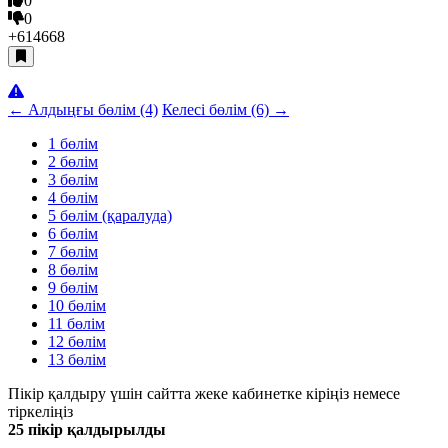
0
0
+614
668
← Алдыңғы бөлім (4)
Келесі бөлім (6) →
1 бөлім
2 бөлім
3 бөлім
4 бөлім
5 бөлім (қаралуда)
6 бөлім
7 бөлім
8 бөлім
9 бөлім
10 бөлім
11 бөлім
12 бөлім
13 бөлім
Пікір қалдыру үшін сайтта жеке кабинетке кіріңіз немесе
тіркеліңіз
25 пікір қалдырылды