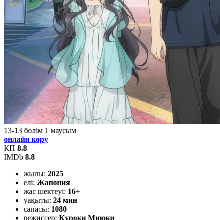
13-13
бөлім
1
маусым
онлайн көру
КП
8.8
IMDb
8.8
жылы:
2025
елі:
Жапония
жас шектеуі:
16+
уақыты:
24 мин
сапасы:
1080
режиссер:
Куроки Миюки