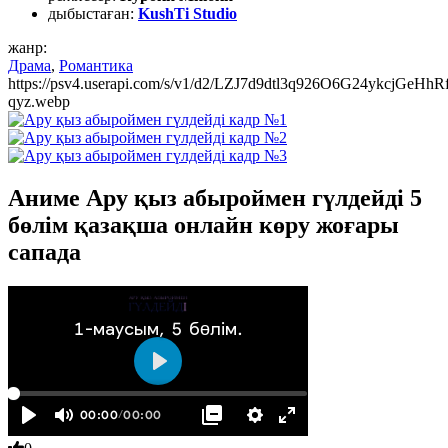
дыбыстаған:
KushTi Studio
жанр:
Драма
,
Романтика
https://psv4.userapi.com/s/v1/d2/LZJ7d9dtl3q926O6G24
qyz.webp
Аниме Ару қыз абыроймен гүлдейді 5
бөлім қазақша онлайн көру жоғары
сапада