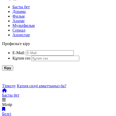
Басты бет
Дорама
Фильм
Аниме
Мультфильм
Сериал
Анонстар
Профильге кіру
E-Mail:
Құпия сөз
Кіру
Тіркелу
Құпия сөзді ұмыттыңыз ба?
Басты бет
Мәзір
Белгі