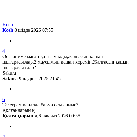
Жаңа
Танымал
Kosh
Kosh
8 шілде 2026 07:55
4
Осы аниме маған қатты ұнады,жалғасын қашан
шығарасыздар.2 маусымын қашан көремін.Жалғасын қашан
шығарасыз дар?
Sakura
Sakura
9 наурыз 2026 21:45
6
Телеграм каналда барма осы аниме?
Қклғандарын қ
Қклғандарын қ
6 наурыз 2026 00:35
4