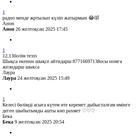
1
радно менде жртылып күліп жатырмын 😂🤣
Анон
Анон
26 желтоқсан 2025 17:45
1
12,13болім теззз
Шықса екеннн шықсе айтндарш 87716697138осы номга
жпзндарш шыкса
Лаура
Лаура
24 желтоқсан 2025 15:49
1
Келесі бөлімді асыға күтем өте керемет дыбысталғам өмінге
деген шыбытымды ашты көп рахмет ♡♡♡
Бека
Бека
9 желтоқсан 2025 20:54