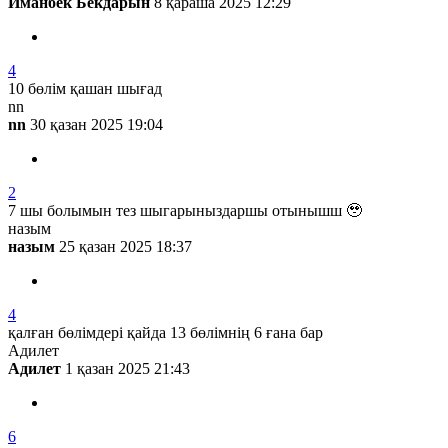
Иманбек Бекдарын
8 қараша 2025 12:29
4
10 бөлім қашан шығад
nn
nn
30 қазан 2025 19:04
2
7 шы болымын тез шыгарыныздаршы отынышш 🥹
назым
назым
25 қазан 2025 18:37
4
қалған бөлімдері қайда 13 бөлімнің 6 ғана бар
Адилет
Адилет
1 қазан 2025 21:43
6