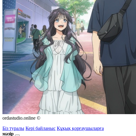
ordastudio.online ©
Біз туралы
Кері байланыс
Құқық қорғаушыларға
мәзір