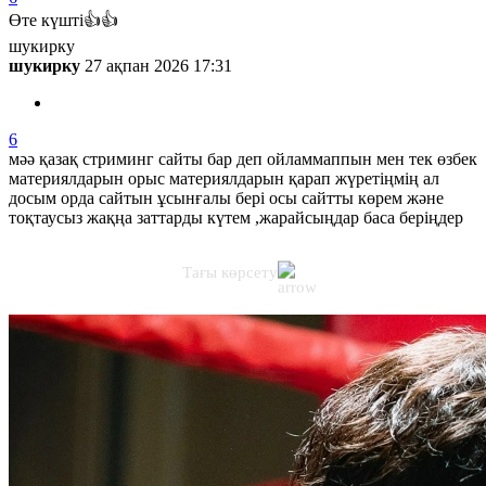
Өте күшті👍👍
шукирку
шукирку
27 ақпан 2026 17:31
6
мәә қазақ стриминг сайты бар деп ойламмаппын мен тек өзбек
материялдарын орыс материялдарын қарап жүретіңмің ал
досым орда сайтын ұсынғалы бері осы сайтты көрем және
тоқтаусыз жақңа заттарды күтем ,жарайсыңдар баса беріңдер
Тағы көрсету