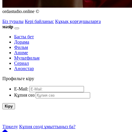
ordastudio.online ©
Біз туралы
Кері байланыс
Құқық қорғаушыларға
мәзір
Басты бет
Дорама
Фильм
Аниме
Мультфильм
Сериал
Анонстар
Профильге кіру
E-Mail:
Құпия сөз
Кіру
Тіркелу
Құпия сөзді ұмыттыңыз ба?