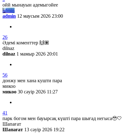
ойй мынауын адемыгойее
admin
admin
12 маусым 2026 23:00
26
Әдемі коменттер 🙌🏽
dilnaz
dilnaz
1 мамыр 2026 20:01
56
донжу мен хана кушти пара
микоо
микоо
30 сәуір 2026 11:27
41
парк богом мен бауырсақ күшті пара шығад негыса🥹🤍
Шапағат
Шапағат
13 сәуір 2026 19:22