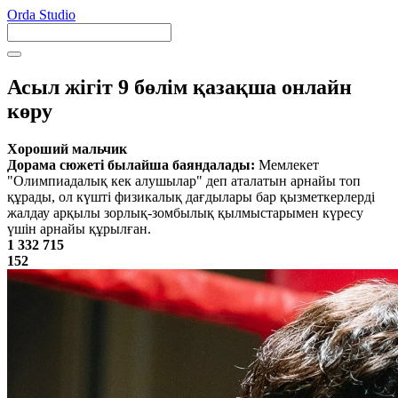
Orda Studio
Асыл жігіт 9 бөлім қазақша онлайн
көру
Хороший мальчик
Дорама сюжеті былайша баяндалады:
Мемлекет
"Олимпиадалық кек алушылар" деп аталатын арнайы топ
құрады, ол күшті физикалық дағдылары бар қызметкерлерді
жалдау арқылы зорлық-зомбылық қылмыстарымен күресу
үшін арнайы құрылған.
1 332 715
152