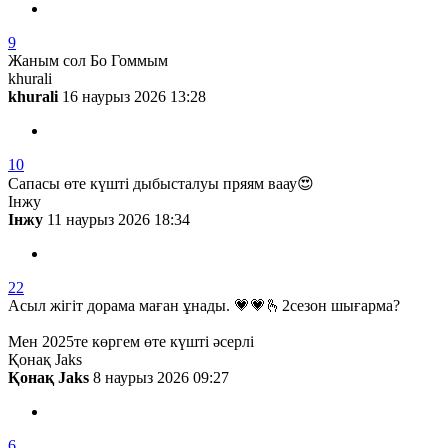
9
Жаным сол Бо Гоммым
khurali
khurali
16 наурыз 2026 13:28
10
Сапасы өте күшті дыбысталуы пряям ваау😍
Інжу
Інжу
11 наурыз 2026 18:34
22
Асыл жігіт дорама маған ұнады. 💗💗🫰2сезон шығарма?
Мен 2025те көргем өте күшті әсерлі
Қонақ Jaks
Қонақ Jaks
8 наурыз 2026 09:27
6