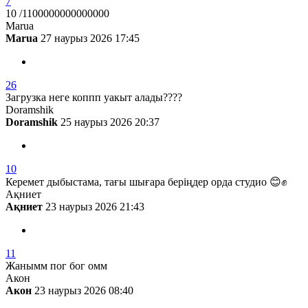
7
10 /1100000000000000
Marua
Marua
27 наурыз 2026 17:45
26
Загрузка неге коппп уакыт алады????
Doramshik
Doramshik
25 наурыз 2026 20:37
10
Керемет дыбыстама, тағы шығара беріңдер орда студио 😊✊
Ақниет
Ақниет
23 наурыз 2026 21:43
11
Жанымм пог бог омм
Акон
Акон
23 наурыз 2026 08:40