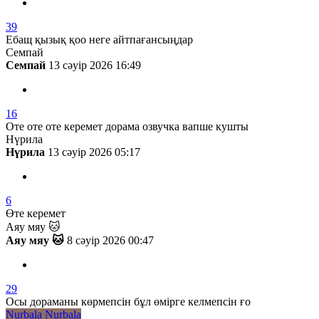
39
Ебащ қызық қоо неге айтпағансыңдар
Семпай
Семпай
13 сәуір 2026 16:49
16
Оте оте оте керемет дорама озвучка вапше кушты
Нүрила
Нүрила
13 сәуір 2026 05:17
6
Өте керемет
Аяу мяу 🐱
Аяу мяу 🐱
8 сәуір 2026 00:47
29
Осы дораманы көрмепсін бұл өмірге келмепсін ғо
Nurbala Nurbala