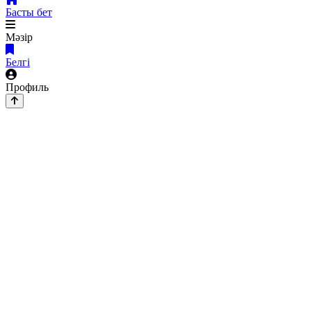
Басты бет
Мәзір
Белгі
Профиль