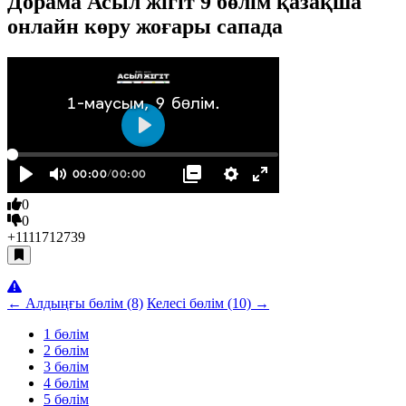
Дорама Асыл жігіт 9 бөлім қазақша
онлайн көру жоғары сапада
0
0
+11117
12739
← Алдыңғы бөлім (8)
Келесі бөлім (10) →
1 бөлім
2 бөлім
3 бөлім
4 бөлім
5 бөлім