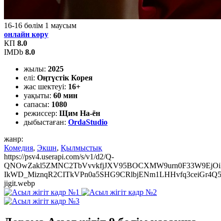
16-16
бөлім
1
маусым
онлайн көру
КП
8.0
IMDb
8.0
жылы:
2025
елі:
Оңтүстік Корея
жас шектеуі:
16+
уақыты:
60 мин
сапасы:
1080
режиссер:
Щим На-ён
дыбыстаған:
OrdaStudio
жанр:
Комедия
,
Экшн
,
Қылмыстық
https://psv4.userapi.com/s/v1/d2/Q-
QNOwZakl5ZMNC2TbVvvkfjJXV95BOCXMW9urn0F33W9EjOiF
IkWD_MiznqR2CITkVPn0a5SHG9CRlbjENm1LHHvfq3ceiGr4Q5KF
jigit.webp