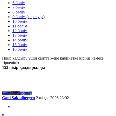
6 бөлім
7 бөлім
8 бөлім
9 бөлім (қаралуда)
10 бөлім
11 бөлім
12 бөлім
13 бөлім
14 бөлім
15 бөлім
16 бөлім
Пікір қалдыру үшін сайтта жеке кабинетке кіріңіз немесе
тіркеліңіз
152 пікір қалдырылды
Жаңа
Танымал
Gani Saktaibergen
Gani Saktaibergen
2 шілде 2026 23:02
9