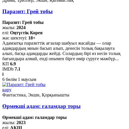
Драма, Триллер, Экшн, Қылмыстық
Паразит: Грей тобы
Паразит: Грей тобы
жылы:
2024
елі:
Оңтүстік Корея
жас шектеуі:
18+
Адамзатқа паразиттік ағзалар шабуыл жасайды — олар
адамдардың миын басып алып, денесін толық бақылауға
алып, басқа адамдарды жейді. Солардың бірі өз иесін толық
бағындыра алмай, енді онымен бірге өмір сүруге мәжбүр...
КП
6.9
IMDb
7.1
i
6
бөлім
1
маусым
көру
Фантастика, Экшн, Қорқынышты
Өрмекші адам: ғаламдар торы
Өрмекші адам: ғаламдар торы
жылы:
2023
елі:
АҚШ