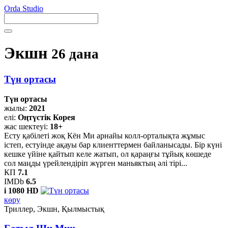
Orda Studio
Экшн
26 дана
Түн ортасы
Түн ортасы
жылы:
2021
елі:
Оңтүстік Корея
жас шектеуі:
18+
Есту қабілеті жоқ Кён Ми арнайы колл-орталықта жұмыс
істеп, естуінде ақауы бар клиенттермен байланысады. Бір күні
кешке үйіне қайтып келе жатып, ол қараңғы тұйық көшеде
сол маңды үрейлендіріп жүрген маньяктың әлі тірі...
КП
7.1
IMDb
6.5
i
1080 HD
көру
Триллер, Экшн, Қылмыстық