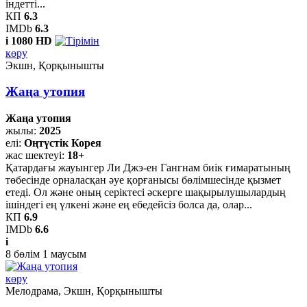
індетті...
КП
6.3
IMDb
6.3
i
1080 HD
көру
Экшн, Қорқынышты
Жаңа утопия
Жаңа утопия
жылы:
2025
елі:
Оңтүстік Корея
жас шектеуі:
18+
Қатардағы жауынгер Ли Джэ-ен Гангнам биік ғимаратының
төбесінде орналасқан әуе қорғанысы бөлімшесінде қызмет
етеді. Ол және оның серіктесі әскерге шақырылушылардың
ішіндегі ең үлкені және ең ебедейсіз болса да, олар...
КП
6.9
IMDb
6.6
i
8
бөлім
1
маусым
көру
Мелодрама, Экшн, Қорқынышты