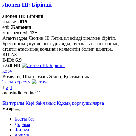
Люпен III: Бірінші
Люпен III: Бірінші
жылы:
2019
елі:
Жапония
жас шектеуі:
12+
Атақты ұры Люпин III Летиция есімді әйелмен бірігіп,
Брессонның күнделігін ұрлайды, бұл қазына тіпті оның
атақты атасының қолынан келмейтін болып шықты....
КП
7.8
IMDb
6.9
i
720 HD
көру
Комедия, Шытырман, Экшн, Қылмыстық
Тағы көрсету
1
2
3
ordastudio.online ©
Біз туралы
Кері байланыс
Құқық қорғаушыларға
мәзір
Басты бет
Дорама
Фильм
Аниме