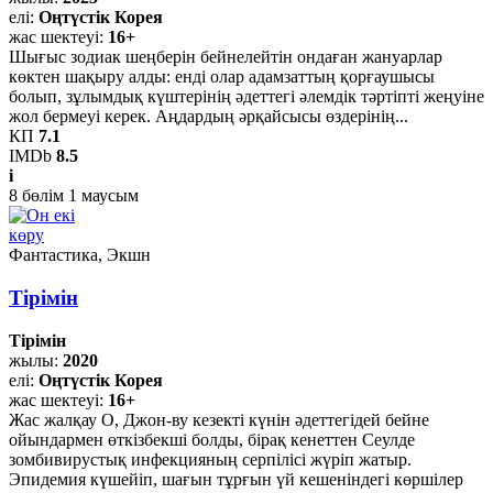
елі:
Оңтүстік Корея
жас шектеуі:
16+
Шығыс зодиак шеңберін бейнелейтін ондаған жануарлар
көктен шақыру алды: енді олар адамзаттың қорғаушысы
болып, зұлымдық күштерінің әдеттегі әлемдік тәртіпті жеңуіне
жол бермеуі керек. Аңдардың әрқайсысы өздерінің...
КП
7.1
IMDb
8.5
i
8
бөлім
1
маусым
көру
Фантастика, Экшн
Тірімін
Тірімін
жылы:
2020
елі:
Оңтүстік Корея
жас шектеуі:
16+
Жас жалқау О, Джон-ву кезекті күнін әдеттегідей бейне
ойындармен өткізбекші болды, бірақ кенеттен Сеулде
зомбивирустық инфекцияның серпілісі жүріп жатыр.
Эпидемия күшейіп, шағын тұрғын үй кешеніндегі көршілер