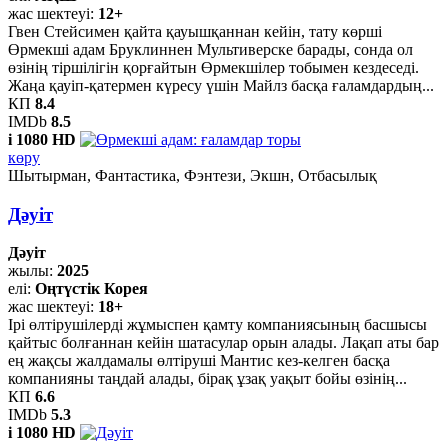
жас шектеуі:
12+
Гвен Стейсимен қайта қауышқаннан кейін, тату көрші
Өрмекші адам Бруклиннен Мультиверске барады, сонда ол
өзінің тіршілігін қорғайтын Өрмекшілер тобымен кездеседі.
Жаңа қауіп-қатермен күресу үшін Майлз басқа ғаламдардың...
КП
8.4
IMDb
8.5
i
1080 HD
көру
Шытырман, Фантастика, Фэнтези, Экшн, Отбасылық
Дәуіт
Дәуіт
жылы:
2025
елі:
Оңтүстік Корея
жас шектеуі:
18+
Ірі өлтірушілерді жұмыспен қамту компаниясының басшысы
қайтыс болғаннан кейін шатасулар орын алады. Лақап аты бар
ең жақсы жалдамалы өлтіруші Мантис кез-келген басқа
компанияны таңдай алады, бірақ ұзақ уақыт бойы өзінің...
КП
6.6
IMDb
5.3
i
1080 HD