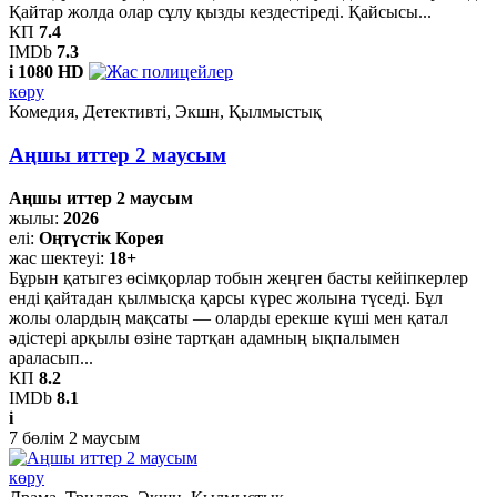
Қайтар жолда олар сұлу қызды кездестіреді. Қайсысы...
КП
7.4
IMDb
7.3
i
1080 HD
көру
Комедия, Детективті, Экшн, Қылмыстық
Аңшы иттер 2 маусым
Аңшы иттер 2 маусым
жылы:
2026
елі:
Оңтүстік Корея
жас шектеуі:
18+
Бұрын қатыгез өсімқорлар тобын жеңген басты кейіпкерлер
енді қайтадан қылмысқа қарсы күрес жолына түседі. Бұл
жолы олардың мақсаты — оларды ерекше күші мен қатал
әдістері арқылы өзіне тартқан адамның ықпалымен
араласып...
КП
8.2
IMDb
8.1
i
7
бөлім
2
маусым
көру