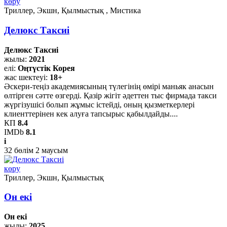
көру
Триллер, Экшн, Қылмыстық , Мистика
Делюкс Таксиі
Делюкс Таксиі
жылы:
2021
елі:
Оңтүстік Корея
жас шектеуі:
18+
Әскери-теңіз академиясының түлегінің өмірі маньяк анасын
өлтірген сәтте өзгерді. Қазір жігіт әдеттен тыс фирмада такси
жүргізушісі болып жұмыс істейді, оның қызметкерлері
клиенттерінен кек алуға тапсырыс қабылдайды....
КП
8.4
IMDb
8.1
i
32
бөлім
2
маусым
көру
Триллер, Экшн, Қылмыстық
Он екі
Он екі
жылы:
2025