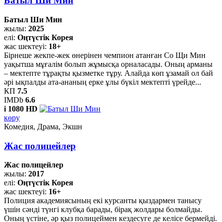
Батыл Ши Мин
Батыл Ши Мин
жылы:
2025
елі:
Оңтүстік Корея
жас шектеуі:
18+
Бірнеше жекпе-жек өнерінен чемпион атанған Со Щи Мин
уақытша мұғалім болып жұмысқа орналасады. Оның арманы
– мектепте тұрақты қызметке тұру. Алайда көп ұзамай ол бай
әрі ықпалды ата-ананың ерке ұлы бүкіл мектепті үрейде...
КП
7.5
IMDb
6.6
i
1080 HD
көру
Комедия, Драма, Экшн
Жас полицейлер
Жас полицейлер
жылы:
2017
елі:
Оңтүстік Корея
жас шектеуі:
16+
Полиция академиясының екі курсанты қыздармен танысу
үшін сәнді түнгі клубқа барады, бірақ жолдары болмайды.
Оның үстіне, әр қыз полицеймен кездесуге де келісе бермейді.