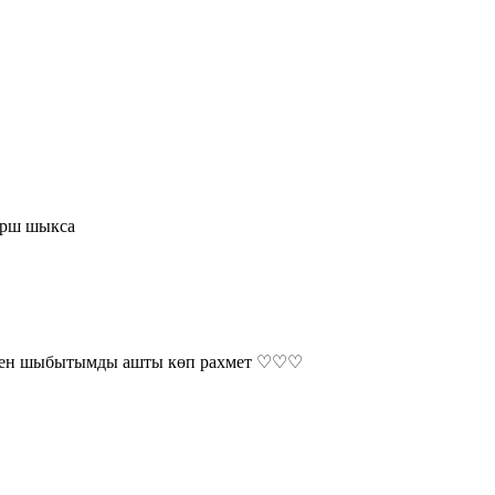
арш шыкса
 деген шыбытымды ашты көп рахмет ♡♡♡