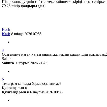
Пікір қалдыру үшін сайтта жеке кабинетке кіріңіз немесе тіркел
25 пікір қалдырылды
Жаңа
Танымал
Kosh
Kosh
8 шілде 2026 07:55
4
Осы аниме маған қатты ұнады,жалғасын қашан шығарасыздар.
Sakura
Sakura
9 наурыз 2026 21:45
6
Телеграм каналда барма осы аниме?
Қклғандарын қ
Қклғандарын қ
6 наурыз 2026 00:35