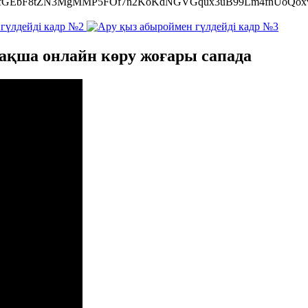
ykcjGeHhRfGEbF8tZN3MgMMP5FOf7n2KoKdNGVGqux3uB99Lm4fnU
ақша онлайн көру жоғары сапада