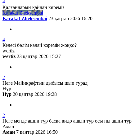
4
Қалғандарын қайдан көреміз
Karakat Zheksembai
Karakat Zheksembai
23 қаңтар 2026 16:20
4
Келесі бөлім калай коремін жоққо?
wertiz
wertiz
23 қаңтар 2026 15:27
2
Неге Майнкрафтын дыбысы шып турад
Нүр
Нүр
20 қаңтар 2026 19:28
2
Неге менде ашпи түр басқа видо ашып тур осы ны ашпи тур
Аман
Аман
7 қаңтар 2026 16:50