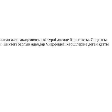
налған жеке академиясы екі түрлі әлемде бар сияқты. Соңғысы
ы. Киктегі барлық адамдар Чидоридегі көршілеріне деген қатты