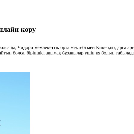
нлайн көру
болса да, Чидори мемлекеттік орта мектебі мен Кике қыздарға ар
айтын болса, біріншісі ақымақ бұзақылар үшін ұя болып табылад