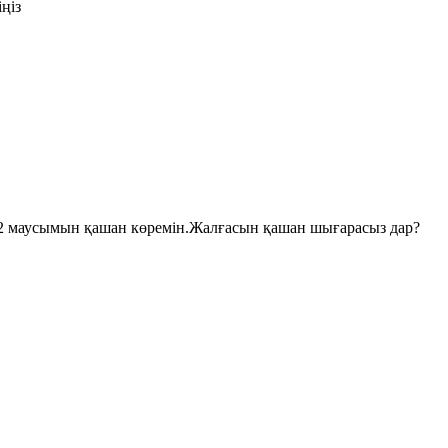
іңіз
2 маусымын қашан көремін.Жалғасын қашан шығарасыз дар?