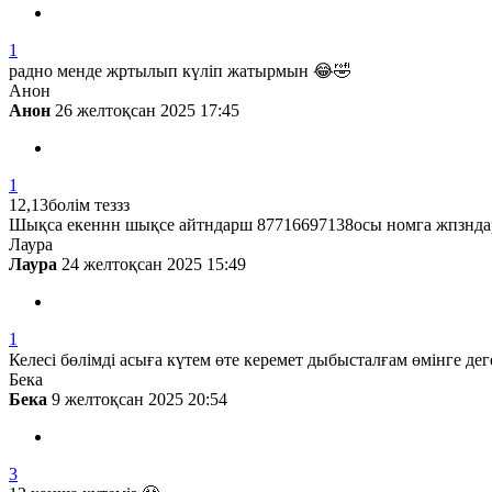
1
радно менде жртылып күліп жатырмын 😂🤣
Анон
Анон
26 желтоқсан 2025 17:45
1
12,13болім теззз
Шықса екеннн шықсе айтндарш 87716697138осы номга жпзнд
Лаура
Лаура
24 желтоқсан 2025 15:49
1
Келесі бөлімді асыға күтем өте керемет дыбысталғам өмінге
Бека
Бека
9 желтоқсан 2025 20:54
3