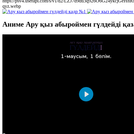
https://psv4.userapi.com/s/v1/d2/LZJ7d9dtl3q926O6G24
qyz.webp
Аниме Ару қыз абыроймен гүлдейді қаз