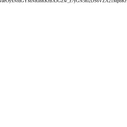
oQoxvaeOyxNfdGYMNRl8RKrBXJGZw_z7yGN5t02DS6VZA21MpbKrV