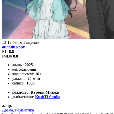
13-13
бөлім
1
маусым
онлайн көру
КП
8.8
IMDb
8.8
жылы:
2025
елі:
Жапония
жас шектеуі:
16+
уақыты:
24 мин
сапасы:
1080
режиссер:
Куроки Миюки
дыбыстаған:
KushTi Studio
жанр:
Драма
,
Романтика