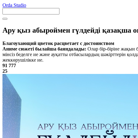
Orda Studio
Ару қыз абыроймен гүлдейді қазақша о
Благоухающий цветок расцветает с достоинством
Аниме сюжеті былайша баяндалады:
Олар бір-біріне жақын 
мінсіз беделге ие және ауқатты отбасылардың шәкірттерін қолд
жеккөрушілікке ие.
91 777
25