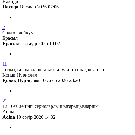
Нахидо
Нахидо
18 сәуір 2026 07:06
2
Салам алейкум
Ерасыл
Ерасыл
15 сәуір 2026 10:02
11
Толық салшандаршы таба алмай отырқ қалғанын
Қонақ Нурислам
Қонақ Нурислам
10 сәуір 2026 23:20
21
12-16ға дейінгі серияларды шығарыңыздаршы
Adina
Adina
10 сәуір 2026 14:32