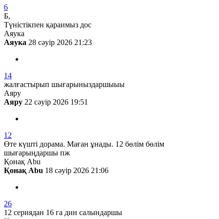
6
Б,
Түністікпен қараимыз дос
Аяука
Аяука
28 сәуір 2026 21:23
14
жалғастырып шығарыныздаршыыы
Аяру
Аяру
22 сәуір 2026 19:51
12
Өте күшті дорама. Маған ұнады. 12 бөлім бөлім
шығарыңдаршы пж
Қонақ Abu
Қонақ Abu
18 сәуір 2026 21:06
26
12 сериядан 16 га дин салындаршы