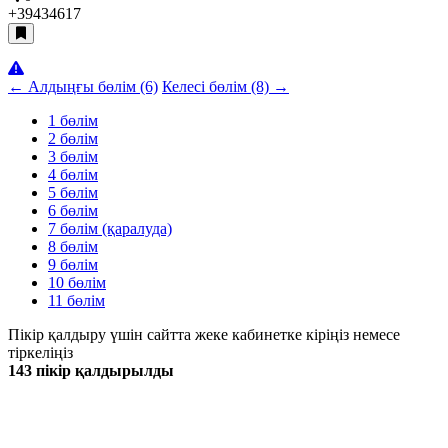
+3943
4617
← Алдыңғы бөлім (6)
Келесі бөлім (8) →
1 бөлім
2 бөлім
3 бөлім
4 бөлім
5 бөлім
6 бөлім
7 бөлім (қаралуда)
8 бөлім
9 бөлім
10 бөлім
11 бөлім
Пікір қалдыру үшін сайтта жеке кабинетке кіріңіз немесе
тіркеліңіз
143 пікір қалдырылды
Жаңа
Танымал