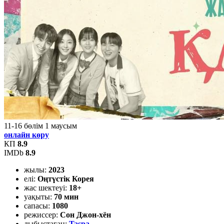
11-16
бөлім
1
маусым
онлайн көру
КП
8.9
IMDb
8.9
жылы:
2023
елі:
Оңтүстік Корея
жас шектеуі:
18+
уақыты:
70 мин
сапасы:
1080
режиссер:
Сон Джон-хён
дыбыстаған:
Taspa