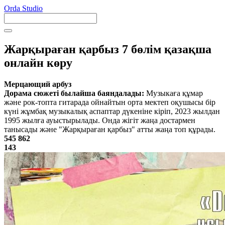
Orda Studio
Жарқыраған қарбыз 7 бөлім қазақша
онлайн көру
Мерцающий арбуз
Дорама сюжеті былайша баяндалады:
Музыкаға құмар
және рок-топта гитарада ойнайтын орта мектеп оқушысы бір
күні жұмбақ музыкалық аспаптар дүкеніне кіріп, 2023 жылдан
1995 жылға ауыстырылады. Онда жігіт жаңа достармен
танысады және "Жарқыраған қарбыз" атты жаңа топ құрады.
545 862
143