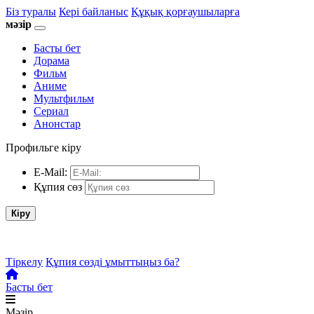
Біз туралы
Кері байланыс
Құқық қорғаушыларға
мәзір
Басты бет
Дорама
Фильм
Аниме
Мультфильм
Сериал
Анонстар
Профильге кіру
E-Mail:
Құпия сөз
Кіру
Тіркелу
Құпия сөзді ұмыттыңыз ба?
Басты бет
Мәзір