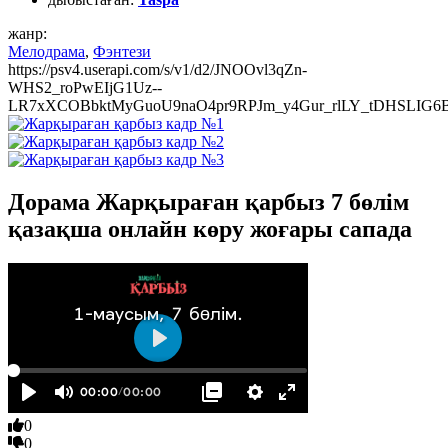
жанр:
Мелодрама
,
Фэнтези
https://psv4.userapi.com/s/v1/d2/JNOOvl3qZn-
WHS2_roPwEIjG1Uz--
LR7xXCOBbktMyGuoU9naO4pr9RPJm_y4Gur_rlLY_tDHSLIG6B1_
Дорама Жарқыраған қарбыз 7 бөлім
қазақша онлайн көру жоғары сапада
0
0