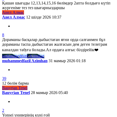
Қашан шығады 12,13,14,15,16 бөлімдер 2апта болдығо күтіп
жургеніме тез тез шығарныздаршы
Анел Алмас
Анел Алмас
12 шілде 2026 10:37
8
Дораманы басқалар дыбыстаған яғни орда салғанмен бұл
дораманы таспа дыбыстаған жалғасын дем деген телеграм
каналдан табуға болады.Ал ордаға алғыс білдірейік❤️
muhammedfazil Azimhan
muhammedfazil Azimhan
31 мамыр 2026 01:18
39
12 бөлім барма
Bauyrjan Tenel
Bauyrjan Tenel
28 мамыр 2026 05:40
2
Yonsei универінің күиі ғой