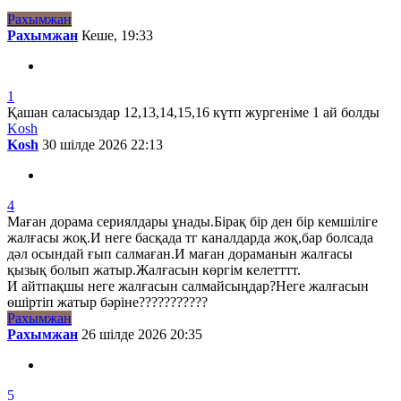
Рахымжан
Рахымжан
Кеше, 19:33
1
Қашан саласыздар 12,13,14,15,16 күтп жургеніме 1 ай болды
Kosh
Kosh
30 шілде 2026 22:13
4
Маған дорама сериялдары ұнады.Бірақ бір ден бір кемшіліге
жалғасы жоқ.И неге басқада тг каналдарда жоқ,бар болсада
дәл осындай ғып салмаған.И маған дораманын жалғасы
қызық болып жатыр.Жалғасын көргім келетттт.
И айтпақшы неге жалғасын салмайсыңдар?Неге жалғасын
өшіртіп жатыр бәріне???????????
Рахымжан
Рахымжан
26 шілде 2026 20:35
5