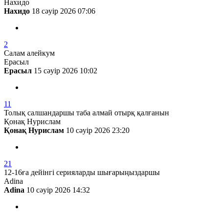
Нахидо
Нахидо
18 сәуір 2026 07:06
2
Салам алейкум
Ерасыл
Ерасыл
15 сәуір 2026 10:02
11
Толық салшандаршы таба алмай отырқ қалғанын
Қонақ Нурислам
Қонақ Нурислам
10 сәуір 2026 23:20
21
12-16ға дейінгі серияларды шығарыңыздаршы
Adina
Adina
10 сәуір 2026 14:32