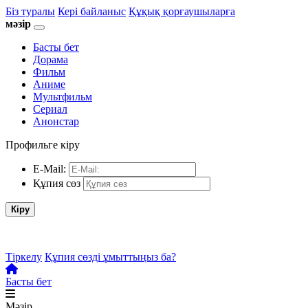
Біз туралы
Кері байланыс
Құқық қорғаушыларға
мәзір
Басты бет
Дорама
Фильм
Аниме
Мультфильм
Сериал
Анонстар
Профильге кіру
E-Mail:
Құпия сөз
Кіру
Тіркелу
Құпия сөзді ұмыттыңыз ба?
Басты бет
Мәзір