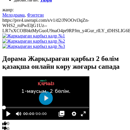
жанр:
Мелодрама
,
Фэнтези
https://psv4.userapi.com/s/v1/d2/JNOOvl3qZn-
WHS2_roPwEIjG1Uz--
LR7xXCOBbktMyGuoU9naO4pr9RPJm_y4Gur_rlLY_tDHSLIG6B1_
Дорама Жарқыраған қарбыз 2 бөлім
қазақша онлайн көру жоғары сапада
0
0