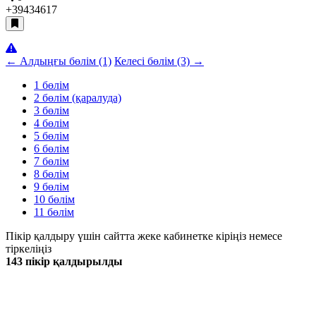
+3943
4617
← Алдыңғы бөлім (1)
Келесі бөлім (3) →
1 бөлім
2 бөлім (қаралуда)
3 бөлім
4 бөлім
5 бөлім
6 бөлім
7 бөлім
8 бөлім
9 бөлім
10 бөлім
11 бөлім
Пікір қалдыру үшін сайтта жеке кабинетке кіріңіз немесе
тіркеліңіз
143 пікір қалдырылды
Жаңа
Танымал