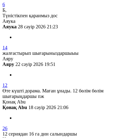
6
Б,
Түністікпен қараимыз дос
Аяука
Аяука
28 сәуір 2026 21:23
14
жалғастырып шығарыныздаршыыы
Аяру
Аяру
22 сәуір 2026 19:51
12
Өте күшті дорама. Маған ұнады. 12 бөлім бөлім
шығарыңдаршы пж
Қонақ Abu
Қонақ Abu
18 сәуір 2026 21:06
26
12 сериядан 16 га дин салындаршы