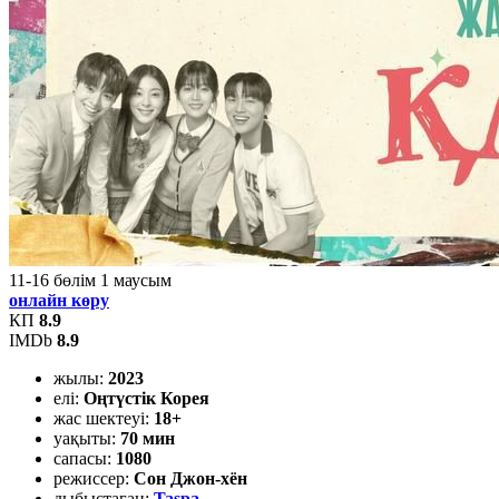
11-16
бөлім
1
маусым
онлайн көру
КП
8.9
IMDb
8.9
жылы:
2023
елі:
Оңтүстік Корея
жас шектеуі:
18+
уақыты:
70 мин
сапасы:
1080
режиссер:
Сон Джон-хён
дыбыстаған:
Taspa