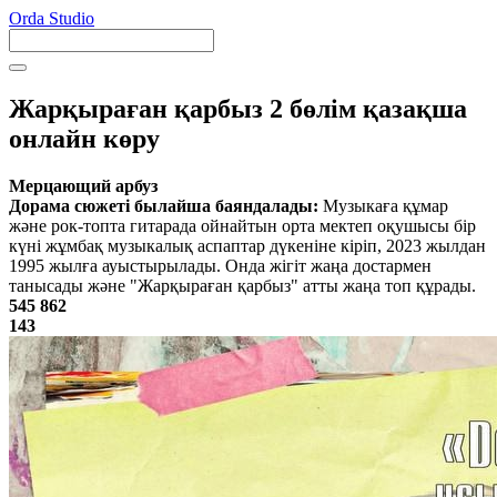
Orda Studio
Жарқыраған қарбыз 2 бөлім қазақша
онлайн көру
Мерцающий арбуз
Дорама сюжеті былайша баяндалады:
Музыкаға құмар
және рок-топта гитарада ойнайтын орта мектеп оқушысы бір
күні жұмбақ музыкалық аспаптар дүкеніне кіріп, 2023 жылдан
1995 жылға ауыстырылады. Онда жігіт жаңа достармен
танысады және "Жарқыраған қарбыз" атты жаңа топ құрады.
545 862
143