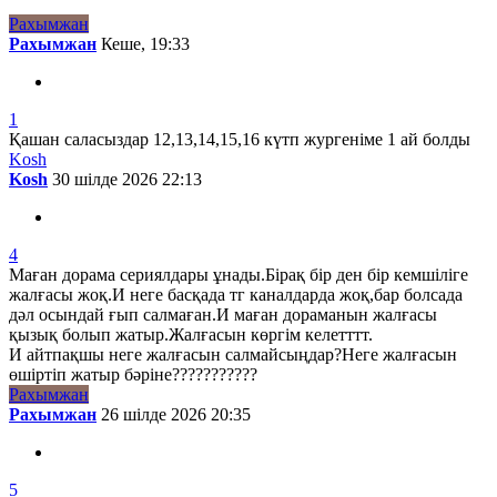
Рахымжан
Рахымжан
Кеше, 19:33
1
Қашан саласыздар 12,13,14,15,16 күтп жургеніме 1 ай болды
Kosh
Kosh
30 шілде 2026 22:13
4
Маған дорама сериялдары ұнады.Бірақ бір ден бір кемшіліге
жалғасы жоқ.И неге басқада тг каналдарда жоқ,бар болсада
дәл осындай ғып салмаған.И маған дораманын жалғасы
қызық болып жатыр.Жалғасын көргім келетттт.
И айтпақшы неге жалғасын салмайсыңдар?Неге жалғасын
өшіртіп жатыр бәріне???????????
Рахымжан
Рахымжан
26 шілде 2026 20:35
5