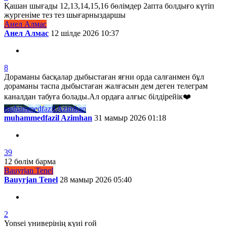
Қашан шығады 12,13,14,15,16 бөлімдер 2апта болдығо күтіп
жургеніме тез тез шығарныздаршы
Анел Алмас
Анел Алмас
12 шілде 2026 10:37
8
Дораманы басқалар дыбыстаған яғни орда салғанмен бұл
дораманы таспа дыбыстаған жалғасын дем деген телеграм
каналдан табуға болады.Ал ордаға алғыс білдірейік❤️
muhammedfazil Azimhan
muhammedfazil Azimhan
31 мамыр 2026 01:18
39
12 бөлім барма
Bauyrjan Tenel
Bauyrjan Tenel
28 мамыр 2026 05:40
2
Yonsei универінің күиі ғой